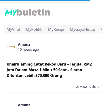
MyViral
MyPolitik
MyResipi
MyGayaHidup
Ad
Amanz
10 hours ago
Khairulaming Catat Rekod Baru – Terjual RM2
Juta Dalam Masa 1 Minit 59 Saat – Siaran
Ditonton Lebih 370,000 Orang
21 views
0 share
Amanz