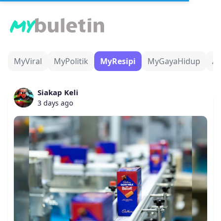
MyViral
MyPolitik
MyResipi
MyGayaHidup
Ad
Siakap Keli
3 days ago