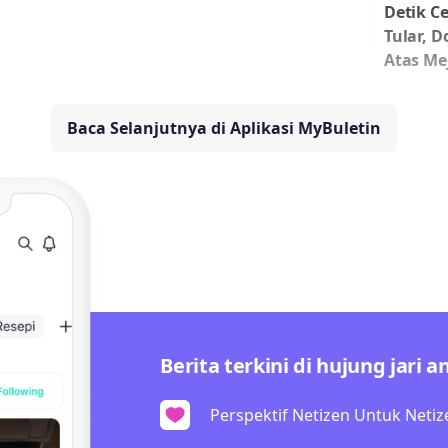
Detik C
Tular, D
Atas Me
Baca Selanjutnya di Aplikasi MyBuletin
Berita terkini di hujung jari a
Perspektif Netizen Untuk Netiz