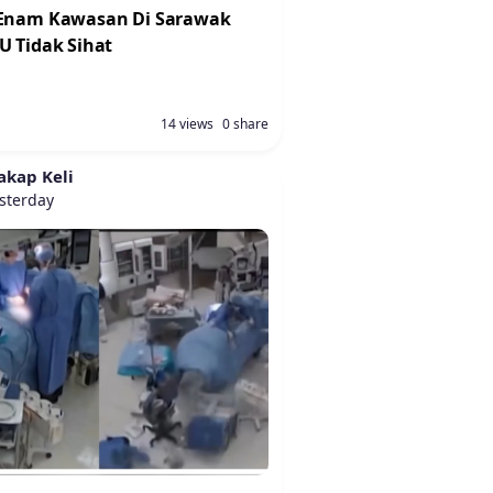
 Enam Kawasan Di Sarawak
U Tidak Sihat
14 views
0 share
akap Keli
sterday