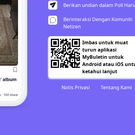
Berikan undian dalam Poll Hari
Berinteraksi Dengan Komuniti
Netizen
Imbas untuk muat
turun aplikasi
MyBuletin untuk
Android atau iOS unt
ketahui lanjut
Notis Privasi
Tentang Kami