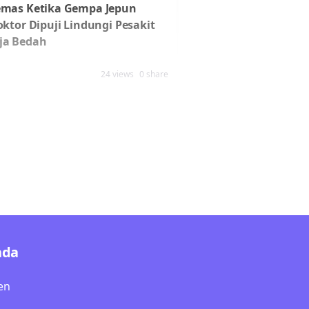
emas Ketika Gempa Jepun
oktor Dipuji Lindungi Pesakit
ja Bedah
24 views
0 share
nda
en