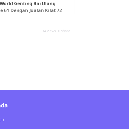
 World Genting Rai Ulang
e-61 Dengan Jualan Kilat 72
34 views
0 share
nda
en