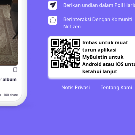
Berikan undian dalam Poll Hari
Berinteraksi Dengan Komuniti
Netizen
Imbas untuk muat
turun aplikasi
MyBuletin untuk
Android atau iOS unt
ketahui lanjut
Notis Privasi
Tentang Kami