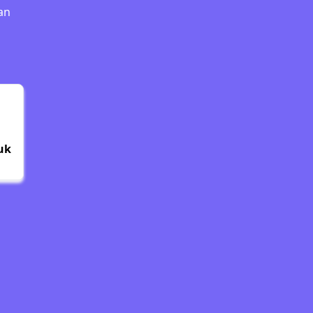
an
uk