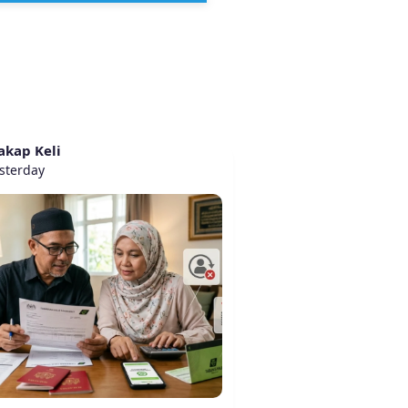
akap Keli
sterday