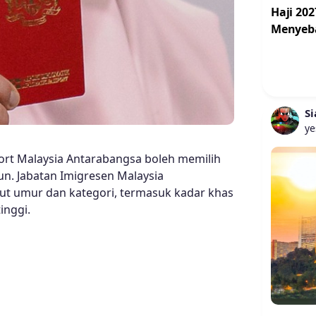
Haji 202
Menyeba
Si
ye
port Malaysia Antarabangsa boleh memilih
un. Jabatan Imigresen Malaysia
t umur dan kategori, termasuk kadar khas
inggi.